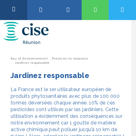
Aller
au
OK
contenu
Abonnement et Raccordement
QUALITÉ DE L’EAU, TRAVAUX OU ENCORE
TARIFS…
Facture et Relève
Pour être informé de la qualité de l’eau et des travaux en cours
dans votre commune, saisissez votre code postal ou le nom de
votre ville.
Vous
Eau et Environnement
Préserver la ressource
Installation et Services
Jardinez responsable
êtes
Si une ville est déjà sélectionnée, vous pouvez la remplacer en
cherchant un autre code postal ou ville, pour commencer une
ici
Jardinez responsable
Eau et Environnement
recherche, cliquez sur le nom de la ville ci-dessous.
La France est le 1er utilisateur européen de
Taper votre code postal ou le nom de votre ville
Aide et Contact
produits phytosanitaires avec plus de 100 000
tonnes déversées chaque année. 10% de ces
pesticides sont utilisés par les jardiniers. Cette
Accéder aux informations
utilisation a évidemment des conséquences sur
notre environnement car 1 goutte de matière
active chimique peut polluer jusqu’à 10 km de