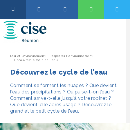
Aller
au
OK
contenu
Abonnement et Raccordement
QUALITÉ DE L’EAU, TRAVAUX OU ENCORE
TARIFS…
Facture et Relève
Pour être informé de la qualité de l’eau et des travaux en cours
dans votre commune, saisissez votre code postal ou le nom de
votre ville.
Vous
Eau et Environnement
Respecter l'environnement
Installation et Services
Découvrez le cycle de l'eau
êtes
Si une ville est déjà sélectionnée, vous pouvez la remplacer en
cherchant un autre code postal ou ville, pour commencer une
ici
Découvrez le cycle de l'eau
Eau et Environnement
recherche, cliquez sur le nom de la ville ci-dessous.
Comment se forment les nuages ? Que devient
Taper votre code postal ou le nom de votre ville
Aide et Contact
l'eau des précipitations ? Où puise-t-on l’eau ?
Comment arrive-t-elle jusqu’à votre robinet ?
Que devient-elle après usage ? Découvrez le
Accéder aux informations
grand et le petit cycle de l'eau.